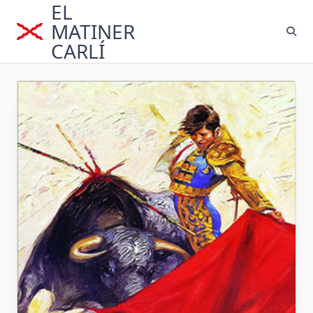
EL
Saltar
al
MATINER
contenido
CARLÍ